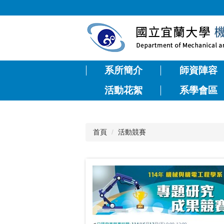
跳
到
主
要
內
容
系所簡介
師資陣容
區
活動花絮
系學會區
首頁
活動競賽