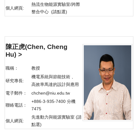
熱流生物能源實驗室/跨際
個人網頁:
整合中心 (請點選)
陳正虎(Chen, Cheng
Hu) >
職稱：
教授
機電系統與節能技術 、
研究專長:
高效率馬達的設計與應用
電子郵件：
chchen@niu.edu.tw
+886-3-935-7400 分機
聯絡電話：
7475
先進動力與能源實驗室 (請
個人網頁:
點選)