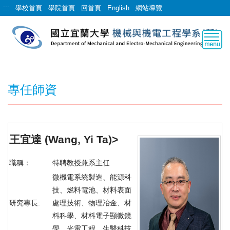
跳
:::
學校首頁
學院首頁
回首頁
English
網站導覽
到
主
要
內
容
區
專任師資
王宜達
(Wang, Yi Ta)
>
職稱：
特聘教授兼系主任
微機電系統製造、能源科
技、燃料電池、材料表面
研究專長:
處理技術、物理冶金、材
料科學、材料電子顯微鏡
學、光電工程、生醫科技