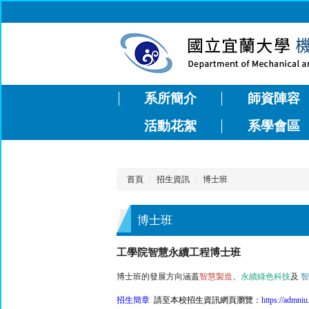
跳
到
主
要
內
容
區
系所簡介
師資陣容
活動花絮
系學會區
首頁
招生資訊
博士班
博士班
工學院智慧永續工程博士班
博士班的發展方向涵蓋
智慧製造
、
永續綠色科技
及
智
招生簡章
請至本校招生資訊網頁瀏覽
：https://ad