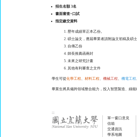
招生名額 3名
書面審查+口試
指定繳交資料
歷年成績單正本乙份。
碩士論文，應屆畢業者請附論文初稿及碩士
自傳乙份
師長推薦函兩封
未來之研究計畫
其他有利審查之文件
學生可從
化學工程
、
材料工程
、
機械工程
、
機電工程
畢業生將具備跨領域整合能力，投入智慧製造、綠能
:::
單一窗口意見
信箱
交通資訊
學系地圖