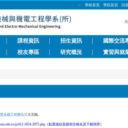
:::
學校首頁
學院首頁
回
課程資訊
招生資訊
國際交流
校友專區
研究概況
實習與就
慧永續工程整合
三大主軸。
mniu.niu.edu.tw/p/412-1054-2075.php（點選連結直接前往報名及下載簡章）