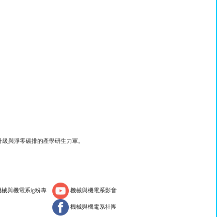
升級與淨零碳排的產學研生力軍。
機械與機電系影音
械與機電系ig粉專
機械與機電系社團