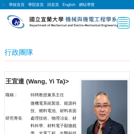
跳
:::
學校首頁
學院首頁
回首頁
English
網站導覽
到
主
要
內
容
區
行政團隊
王宜達
(Wang, Yi Ta)
>
職稱：
特聘教授兼系主任
微機電系統製造、能源科
技、燃料電池、材料表面
研究專長:
處理技術、物理冶金、材
料科學、材料電子顯微鏡
學、光電工程、生醫科技