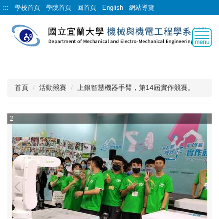
跳
:::
學校首頁
學院首頁
回首頁
English
網站導覽
到
主
要
內
容
區
首頁
活動競賽
上銀智慧機器手臂，第14屆實作競賽。
2
3