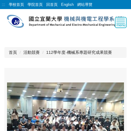
跳
:::
學校首頁
學院首頁
回首頁
English
網站導覽
到
主
要
內
容
區
首頁
活動競賽
112學年度-機械系專題研究成果競賽