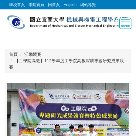
跳
:::
學校首頁
學院首頁
回首頁
English
網站導覽
到
主
要
內
容
區
首頁
活動競賽
【工學院高教】112學年度工學院高教深耕專題研究成果競
賽