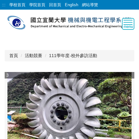
跳
:::
學校首頁
學院首頁
回首頁
English
網站導覽
到
主
要
內
容
區
首頁
活動競賽
111學年度-校外參訪活動
3
4