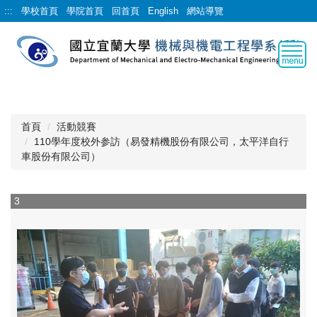
跳
:::
學校首頁
學院首頁
回首頁
English
網站導覽
到
主
要
內
容
區
首頁
活動競賽
110學年度校外参訪（易發精機股份有限公司，太平洋自行
車股份有限公司）
3
4