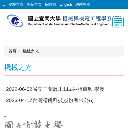
跳
:::
學校首頁
學院首頁
回首頁
English
網站導覽
到
主
要
內
容
區
首頁
機械之光
機械之光
2022-06-02
省立宜蘭農工11屆--張重興 學長
2023-04-17
台灣精銳科技股份有限公司
:::