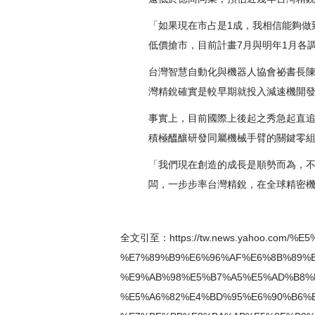
「如果現在市占是1成，我相信能夠做
低價搶市，目前計畫7月與明年1月各
台灣智慧自動化與機器人協會祕書長
灣精銳確實是較早期就投入減速機開
事實上，目前國際上後起之秀急起直
積極醞釀研發同屬機械手臂的關鍵零
「我們現在創造的成長是順勢而為，不
闆，一步步率台灣精銳，在全球精密
全文引至：
https://tw.news.yahoo.com
%E7%89%B9%E6%96%AF%E6%8B%89%
%E9%AB%98%E5%B7%A5%E5%AD%B8%
%E5%A6%82%E4%BD%95%E6%90%B6%E