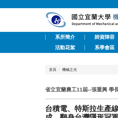
跳
到
主
要
內
容
系所簡介
師資陣容
區
活動花絮
系學會區
首頁
機械之光
省立宜蘭農工11屆--張重興 學
台積電、特斯拉生產線
成，翻身台灣隱形冠