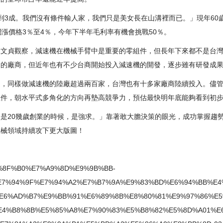
到3成。我們沒有條件輸人家，我們只是美女長在山溝裡而已。」現年60
調漲價格3％至4％，今年下半年毛利率有機會挑戰50％。
陳文貞觀察，減速機在機械手臂中是重要的零組件，但長年下來都不是台
發的廠商，但近年也有不少台商開始投入減速機的開發，逐步雖有研發成
追，同樣做減速機的陸廠超過兩百家，台灣也有十多家廠商陸續投入。儘
組件，朝水平式多角化的方向再墊高競爭力，預估最快明年底能夠看到初
是20幾歲創業的時候，是強求。」靠著敢大膽決策的眼光，成功掌握趨
機械領域持續攻下更大版圖！
/%E5%8F%B0%E7%A9%8D%E9%9B%BB-
E7%94%9F%E7%94%A2%E7%B7%9A%E9%83%BD%E6%94%BB%E4
E6%AD%B7%E9%BB%91%E6%89%8B%E8%80%81%E9%97%86%E5
4%B8%8B%E5%85%A8%E7%90%83%E5%B8%82%E5%8D%A01%E6