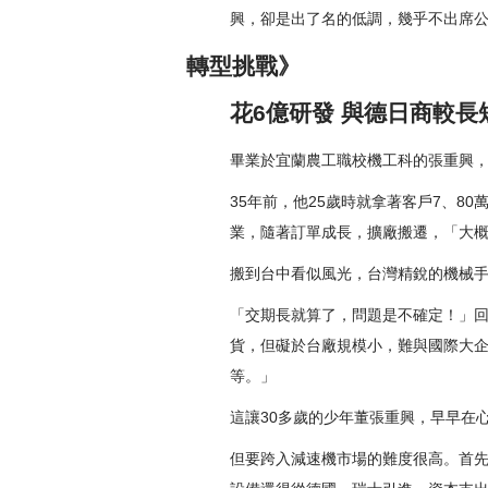
興，卻是出了名的低調，幾乎不出席
轉型挑戰》
花6億研發 與德日商較長
畢業於宜蘭農工職校機工科的張重興
35年前，他25歲時就拿著客戶7、
業，隨著訂單成長，擴廠搬遷，「大概
搬到台中看似風光，台灣精銳的機械
「交期長就算了，問題是不確定！」
貨，但礙於台廠規模小，難與國際大企
等。」
這讓30多歲的少年董張重興，早早在
但要跨入減速機市場的難度很高。首先