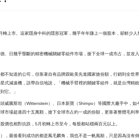
月轉上市。這家隱身中科的隱形冠軍，幾乎年年賺上一個股本，卻鮮少人
開德、日幾乎壟斷的精密機械關鍵零組件市場，搶下全球一成市占，並攻
家都不知道的公司，但靠著自有品牌跟歐美先進國家搶份額，行銷到全世
行星式減速機，語帶自信地說，「機械手臂裡的關鍵零組件，就是台灣精
用到它。」
騰斯坦（Wittenstein）、日本新寶（Shimpo）等國際大廠手中
球市場超過四十五萬顆，搶下全球市占約一成的份額，更靠著整體毛利率
股價也相對抗跌，5月初轉上市至今，每股都站穩兩百元以上。
軍），最後看到成功的都是鳳毛麟角，我也不是一帆風順，只是因為沒有