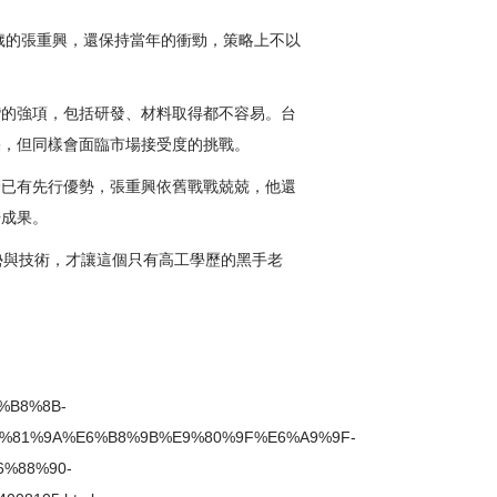
歲的張重興，還保持當年的衝勁，策略上不以
灣的強項，包括研發、材料取得都不容易。台
果，但同樣會面臨市場接受度的挑戰。
管已有先行優勢，張重興依舊戰戰兢兢，他還
步成果。
勢與技術，才讓這個只有高工學歷的黑手老
%B8%8B-
%81%9A%E6%B8%9B%E9%80%9F%E6%A9%9F-
%88%90-