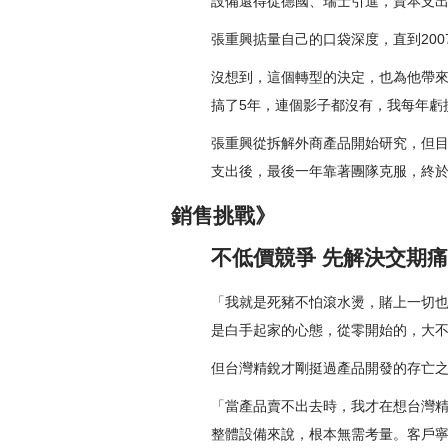
設備還得從德國、瑞士引進，資本支
張重興掂量自己的口袋深度，直到20
沒想到，這個轉型的決定，也為他帶來
搞了5年，連個影子都沒有，我每年虧
張重興從拆解外商產品開始研究，但目
支出後，最後一年靠著團隊克服，終
銷售挑戰》
不低價競爭 先解決交期
「我就是死豬不怕滾水燙，賭上一切
是白手起家的心態，從零開始的，大不
但台灣精銳才剛挺過產品開發的存亡之
「當產品賣不出去時，我才在想台灣
整體設備來說，根本無需考量。客戶