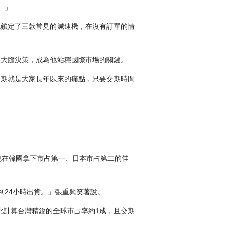
。」
他鎖定了三款常見的減速機，在沒有訂單的情
個大膽決策，成為他站穩國際市場的關鍵。
交期就是大家長年以來的痛點，只要交期時間
也在韓國拿下市占第一、日本市占第二的佳
到24小時出貨。」張重興笑著說。
以此計算台灣精銳的全球市占率約1成，且交期