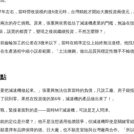
出高。
07年左右，當時營收規模約達6億元時，台灣精銳才開始大膽投資兩億元
兩次的存亡挑戰。原來，張重興依舊低估了減速機產業的門檻，無論在技
損，該賣的都賣了，變現之後就繼續投資，不然怎麼辦？」
前齒輪加工的公差在3微米以下，當時在精準定位上始終無法達標。他找
於在生產過程中縮小誤差範圍，「土法煉鋼」做出品質與穩定性幾乎不輸
痛點
也要把減速機做起來。」張重興無法估算當時的負債，只說工廠、房子能
了回到零。果然在投資後的第6年，減速機的產品做出來了！」
戰，緊接著面對的是——當時MIT減速機，可說是乏人問津。
精銳的定位是什麼？」他不是沒想過用低價競爭，但減速機即使是關鍵零
寧願選擇有品牌保障的德、日大廠，也不願意冒險與台灣廠商合作。「所