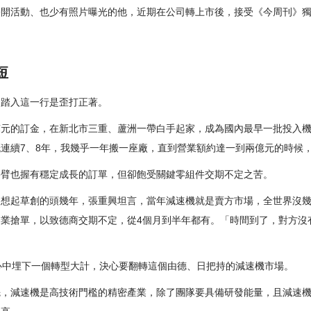
公開活動、也少有照片曝光的他，近期在公司轉上市後，接受《今周刊》
短
，踏入這一行是歪打正著。
80萬元的訂金，在新北市三重、蘆洲一帶白手起家，成為國內最早一批投入
連續7、8年，我幾乎一年搬一座廠，直到營業額約達一到兩億元的時候
手臂也握有穩定成長的訂單，但卻飽受關鍵零組件交期不定之苦。
回想起草創的頭幾年，張重興坦言，當年減速機就是賣方市場，全世界沒
業搶單，以致德商交期不定，從4個月到半年都有。「時間到了，對方沒
心中埋下一個轉型大計，決心要翻轉這個由德、日把持的減速機市場。
，減速機是高技術門檻的精密產業，除了團隊要具備研發能量，且減速機