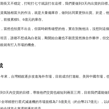
期長又不穩定，打蛇打七寸就該打在這裡，我們要做到3天內出貨的目標
投資風險相當大的作法，就是大量備庫存，做到比同業更快出貨。於是，
，前後累積5、6億元的庫存。
險，當然也怕賣不出去，但當時銷售碰壁的他，實在別無他法，沒想到這
興坦言，誰都不想成為白老鼠，剛開始台廠也不願意貿然換合作夥伴，但
精銳就有打入市場的機會。
成
多年來，台灣精銳逐步攻進海外市場，目前成功打進歐、美與中國市場，
到3天內交貨的目標，導致他們交貨也縮短到兩至三周，目前我們還能做
年全球精密行星式減速機的市場規模為7.5億美元（約台幣217億元），
銳的全球市占率還能逐年提高。