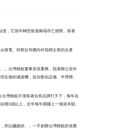
知道，它當年轉型挺過兩場存亡挑戰，靠著
入台積電、特斯拉等國內外指標企業的生產
界。」台灣精銳董事長張重興，指著辦公室外
銳現在做的減速機，從自動化設備、半導體、
，如今台灣精銳不僅靠著自有品牌打天下，每年在
站穩3成以上，近年每年都賺上一個資本額。
倒，所以繼續拚。」一手創辦台灣精銳的張重