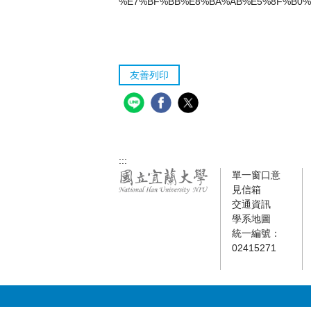
%E7%BF%BB%E8%BA%AB%E5%8F%B0%E
友善列印
:::
單一窗口意
見信箱
交通資訊
學系地圖
統一編號：
02415271