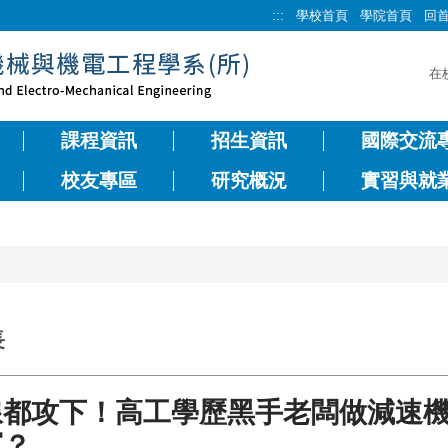
:::
學校首頁
學院首頁
回
在
課程資訊
招生資訊
國際交流
校友專區
研究概況
實習與就
長
都攻下！高工學歷黑手老闆做減速機
軍？