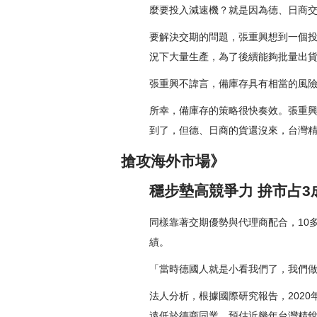
麼要投入減速機？就是因為德、日商交
要解決交期的問題，張重興想到一個
況下大量生產，為了後續能夠批量出貨
張重興不諱言，備庫存具有相當的風
所幸，備庫存的策略很快奏效。張重
到了，但德、日商的貨還沒來，台灣
搶攻海外市場》
穩步墊高競爭力 拚市占3
同樣靠著交期優勢與代理商配合，10
績。
「當時德國人就是小看我們了，我們做
法人分析，根據國際研究報告，2020
遠低於德商同業，預估近幾年台灣精