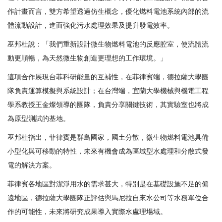
作計畫而言，雙方希望透過仿生概念，優化燃料電池系統內部的流
體流動設計，進而強化污水處理效果及提升發電效率。
巫邦杜說：「我們重新設計微生物燃料電池的反應腔室，使流體流
動更順暢，為天然微生物創造更理想的工作環境。」
這項合作展現台菲科研能量的互補性，在菲律賓端，德拉薩大學團
隊負責運算模擬與系統設計；在台灣端，宜蘭大學機械與機電工程
學系教授王金燦領導的團隊，負責分享關鍵技術，其實驗室也將成
為原型測試的基地。
巫邦杜指出，菲律賓是群島國家，國土分散，微生物燃料電池具備
小型化與可移動的特性，未來有機會成為區域型水處理和分散式發
電的解決方案。
菲律賓各地區對潔淨用水的需求甚大，特別是在基礎設施不足的偏
遠地區，德拉薩大學團隊正評估與馬尼拉自來水公司等水務單位合
作的可能性，未來將研究成果導入實際水處理場域。