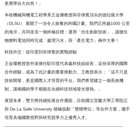
更應學自大自然！」
本校機械與機電工程學系王金燦教授與菲律賓頂尖的德拉薩大學
（DLSU） 展開了一項令人振奮的跨國計畫。我們正跨越1000 公里
的海洋，共同攻克一個終極目標：運用「仿生創新技術」，讓微生
物燃料電池同時完成「處理污水」與「產生電力」兩件大事！
科技外交：從印度到菲律賓的實戰經驗
王金燦教授曾外派擔任駐印度代表處科技組組長，這份深厚的國際
合作經驗，成為了此計畫的重要推動力。王教授表示：「這不只是
技術開發，更是國際人才培育的平台。我們希望建立一個長效機
制，讓兩國的學子都能在永續科技領域發光發熱。」
展望未來，雙方將持續拓展合作層面，目前國立宜蘭大學工學院正
與 De La Salle University 積極規劃「雙聯學位」等合作方案，攜手
培育具備國際視野與研究競爭力之優秀人才。
------------------------------------------------------------------------------