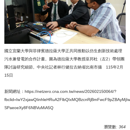
國立宜蘭大學與菲律賓德拉薩大學正共同推動以仿生創新技術處理
污水兼發電的合作計畫。圖為德拉薩大學教授巫邦杜（左2）帶領團
隊討論研究細節。中央社記者林行健拉古納省比南市攝 115年2月
15日
新聞網址：
https://netzero.cna.com.tw/news/202602150064/?
fbclid=IwY2xjawQIinhleHRuA2FlbQIxMQBzcnRjBmFwcF9pZBAyM
SPaeoeXy8F6NBVuMiA5Q
瀏覽數:
364