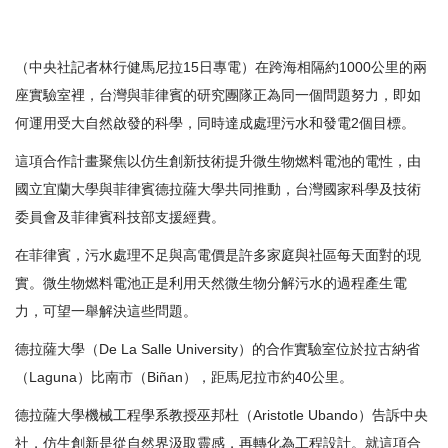
（中央社記者林行健馬尼拉15日專電）在跨海相隔約1000公里的兩
座實驗室裡，台灣與菲律賓的研究團隊正為同一個問題努力，即如
何運用受大自然啟發的科學，同時達成處理污水和發電2個目標。
這項合作計畫聚焦以仿生創新技術提升微生物燃料電池的電性，由
國立宜蘭大學與菲律賓德拉薩大學共同推動，台灣國家科學及技術
委員會及菲律賓科技部支援經費。
在菲律賓，污水處理不足與高電價是許多家庭與社區每天面對的現
實。微生物燃料電池正是利用天然微生物分解污水的過程產生電
力，可望一舉解決這些問題。
德拉薩大學（De La Salle University）的合作實驗室位於拉古納省
（Laguna）比南市（Biñan），距馬尼拉市約40公里。
德拉薩大學機械工程學系教授巫邦杜（Aristotle Ubando）告訴中央
社，仿生創新是從自然界汲取靈感，再轉化為工程設計。就這項合