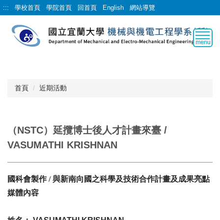
跳
:::
學校首頁
學院首頁
回首頁
English
網站導覽
到
主
要
內
容
區
首頁
近期活動
（NSTC）延攬博士後人才計畫來臺 /
VASUMATHI KRISHNAN
國科會製作 / 與新南向國之科學及技術合作計畫及成果亮點
媒體內容