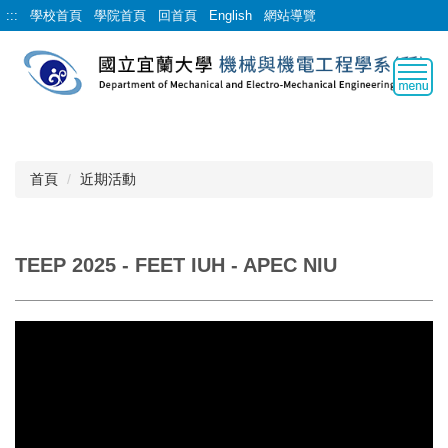
跳
:::
學校首頁
學院首頁
回首頁
English
網站導覽
到
主
要
內
容
區
首頁
近期活動
TEEP 2025 - FEET IUH - APEC NIU