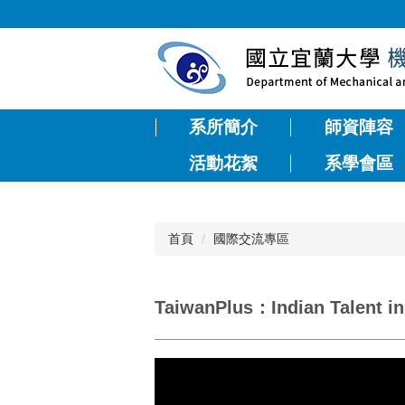
跳
到
主
要
內
容
系所簡介
師資陣容
區
活動花絮
系學會區
首頁
國際交流專區
TaiwanPlus：Indian Talen