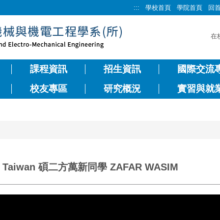
:::
學校首頁
學院首頁
回
在
課程資訊
招生資訊
國際交流
校友專區
研究概況
實習與就
t in Taiwan 碩二方萬新同學 ZAFAR WASIM