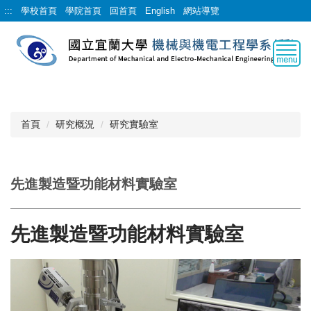
跳
:::
學校首頁
學院首頁
回首頁
English
網站導覽
到
主
要
內
容
區
首頁
研究概況
研究實驗室
先進製造暨功能材料實驗室
先進製造暨功能材料實驗室