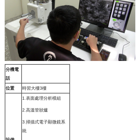
分機電
話
位置
時習大樓3樓
1.表面處理分析模組
2.高溫管狀爐
3.掃描式電子顯微鏡系
統
設備