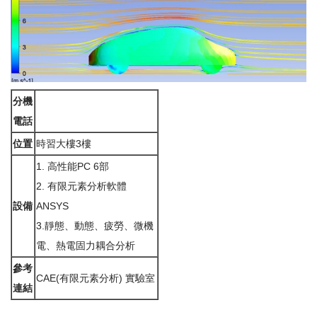
分機
電話
位置
時習大樓3樓
1. 高性能PC 6部
2. 有限元素分析軟體
設備
ANSYS
3.靜態、動態、疲勞、微機
電、熱電固力耦合分析
參考
CAE(有限元素分析) 實驗室
連結