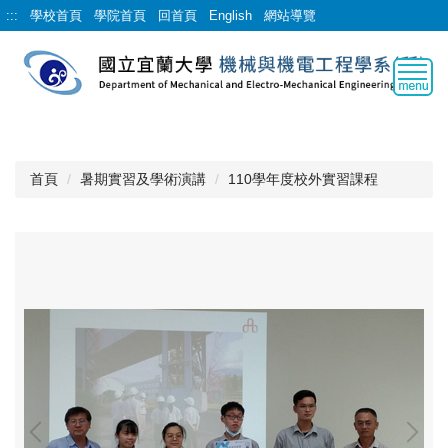
跳
:::
學校首頁
學院首頁
回首頁
English
網站導覽
到
主
要
內
容
區
首頁
暑期實習及學術演講
110學年度校外實習課程