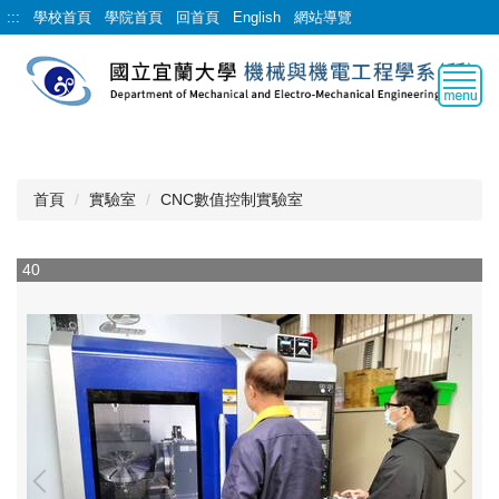
跳
:::
學校首頁
學院首頁
回首頁
English
網站導覽
到
主
要
內
容
區
首頁
實驗室
CNC數值控制實驗室
40
1