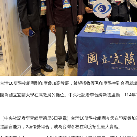
台灣10所學校組團到印度參加高教展，希望招收優秀印度學生到台灣就
圖為國立宜蘭大學在高教展的攤位。中央社記者李晉緯新德里攝 114年1
（中央社記者李晉緯新德里6日專電）台灣10所學校組團今天在印度參
進語言能力，2項優勢結合，成為台灣各校在印度招生最大賣點。