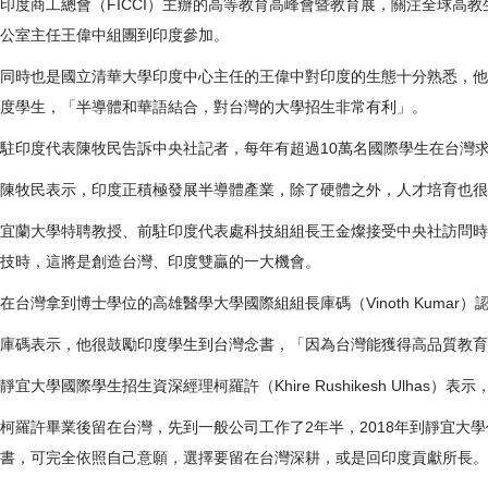
印度商工總會（FICCI）主辦的高等教育高峰會暨教育展，關注全球高
公室主任王偉中組團到印度參加。
同時也是國立清華大學印度中心主任的王偉中對印度的生態十分熟悉，他
度學生，「半導體和華語結合，對台灣的大學招生非常有利」。
駐印度代表陳牧民告訴中央社記者，每年有超過10萬名國際學生在台灣求
陳牧民表示，印度正積極發展半導體產業，除了硬體之外，人才培育也很
宜蘭大學特聘教授、前駐印度代表處科技組組長王金燦接受中央社訪問時
技時，這將是創造台灣、印度雙贏的一大機會。
在台灣拿到博士學位的高雄醫學大學國際組組長庫碼（Vinoth Kum
庫碼表示，他很鼓勵印度學生到台灣念書，「因為台灣能獲得高品質教育
靜宜大學國際學生招生資深經理柯羅許（Khire Rushikesh Ul
柯羅許畢業後留在台灣，先到一般公司工作了2年半，2018年到靜宜
書，可完全依照自己意願，選擇要留在台灣深耕，或是回印度貢獻所長。