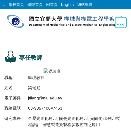
跳
:::
學校首頁
學院首頁
回首頁
English
網站導覽
到
主
要
內
容
區
專任教師
職稱
助理教授
姓名
梁瑞庭
電子郵件
jtliang@niu.edu.tw
聯絡電話
03-9357400#7463
研究專長
金屬光固化列印; 陶瓷光固化列印; 光固化3D列印製
程設計; 智慧製造於製程參數控制之應用